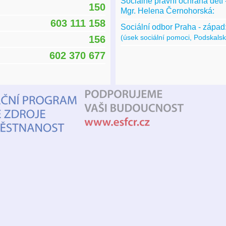
Sociálně právní ochrana dět
150
Mgr. Helena Černohorská:
603 111 158
Sociální odbor Praha - západ
(úsek sociální pomoci, Podskalsk
156
602 370 677