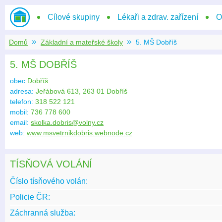
Domů
Cílové skupiny
Lékaři a zdrav. zařízení
O
Domů
Základní a mateřské školy
5. MŠ Dobříš
5. MŠ DOBŘÍŠ
obec
Dobříš
adresa:
Jeřábová 613, 263 01 Dobříš
telefon:
318 522 121
mobil:
736 778 600
email:
skolka.dobris@volny.cz
web:
www.msvetrnikdobris.webnode.cz
TÍSŇOVÁ VOLÁNÍ
Číslo tísňového volán:
Policie ČR:
Záchranná služba: