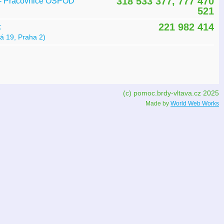
318 533 377, 777 470
í - Pracovnice OSPOD
521
221 982 414
:
á 19, Praha 2)
(c) pomoc.brdy-vltava.cz 2025
Made by
World Web Works