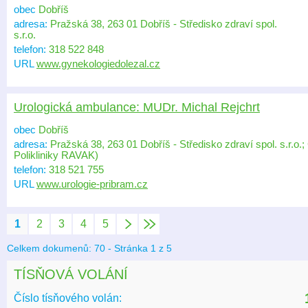
obec
Dobříš
adresa:
Pražská 38, 263 01 Dobříš - Středisko zdraví spol.
s.r.o.
telefon:
318 522 848
URL
www.gynekologiedolezal.cz
Urologická ambulance: MUDr. Michal Rejchrt
obec
Dobříš
adresa:
Pražská 38, 263 01 Dobříš - Středisko zdraví spol. s.r.o
Polikliniky RAVAK)
telefon:
318 521 755
URL
www.urologie-pribram.cz
1
2
3
4
5
Celkem dokumenů: 70 - Stránka 1 z 5
TÍSŇOVÁ VOLÁNÍ
Číslo tísňového volán: