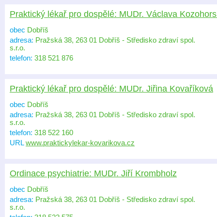
Praktický lékař pro dospělé: MUDr. Václava Kozohor
obec
Dobříš
adresa:
Pražská 38, 263 01 Dobříš - Středisko zdraví spol.
s.r.o.
telefon:
318 521 876
Praktický lékař pro dospělé: MUDr. Jiřina Kovaříková
obec
Dobříš
adresa:
Pražská 38, 263 01 Dobříš - Středisko zdraví spol.
s.r.o.
telefon:
318 522 160
URL
www.praktickylekar-kovarikova.cz
Ordinace psychiatrie: MUDr. Jiří Krombholz
obec
Dobříš
adresa:
Pražská 38, 263 01 Dobříš - Středisko zdraví spol.
s.r.o.