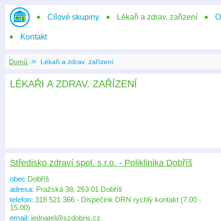
Domů
Cílové skupiny
Lékaři a zdrav. zařízení
O
Kontakt
Domů
Lékaři a zdrav. zařízení
LÉKAŘI A ZDRAV. ZAŘÍZENÍ
Středisko zdraví spol. s.r.o. - Poliklinika Dobříš
obec
Dobříš
adresa:
Pražská 38, 263 01 Dobříš
telefon:
318 521 366 - Dispečink DRN rychlý kontakt (7.00 -
15.00)
email:
jednatel@szdobris.cz