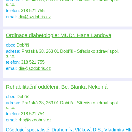
s.r.o.
telefon:
318 521 755
email:
dia@szdobris.cz
Ordinace diabetologie: MUDr. Hana Landová
obec
Dobříš
adresa:
Pražská 38, 263 01 Dobříš - Středisko zdraví spol.
s.r.o.
telefon:
318 521 755
email:
dia@szdobris.cz
Rehabilitační oddělení: Bc. Blanka Nekolná
obec
Dobříš
adresa:
Pražská 38, 263 01 Dobříš - Středisko zdraví spol.
s.r.o.
telefon:
318 521 754
email:
rhb@szdobris.cz
Ošetřující specialisté: Drahomíra Vlčková DiS., Vladimíra 