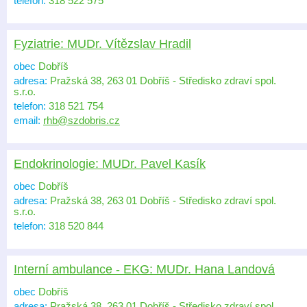
telefon:
318 522 575
Fyziatrie: MUDr. Vítězslav Hradil
obec
Dobříš
adresa:
Pražská 38, 263 01 Dobříš - Středisko zdraví spol.
s.r.o.
telefon:
318 521 754
email:
rhb@szdobris.cz
Endokrinologie: MUDr. Pavel Kasík
obec
Dobříš
adresa:
Pražská 38, 263 01 Dobříš - Středisko zdraví spol.
s.r.o.
telefon:
318 520 844
Interní ambulance - EKG: MUDr. Hana Landová
obec
Dobříš
adresa:
Pražská 38, 263 01 Dobříš - Středisko zdraví spol.