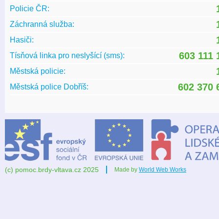
Policie ČR:
Záchranná služba:
Hasiči:
603 111 
Tísňová linka pro neslyšící (sms):
Městská policie:
602 370 
Městská police Dobříš:
(c) pomoc.brdy-vltava.cz 2025
Made by
World Web Works
Další
Poslední