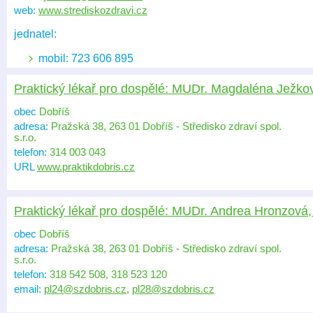
web:
www.strediskozdravi.cz
jednatel:
mobil: 723 606 895
Praktický lékař pro dospělé: MUDr. Magdaléna Ježko
obec
Dobříš
adresa:
Pražská 38, 263 01 Dobříš - Středisko zdraví spol.
s.r.o.
telefon:
314 003 043
URL
www.praktikdobris.cz
Praktický lékař pro dospělé: MUDr. Andrea Hronzová
obec
Dobříš
adresa:
Pražská 38, 263 01 Dobříš - Středisko zdraví spol.
s.r.o.
telefon:
318 542 508, 318 523 120
email:
pl24@szdobris.cz
,
pl28@szdobris.cz