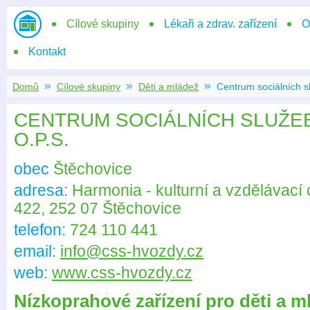
Domů
Cílové skupiny
Lékaři a zdrav. zařízení
O
Kontakt
Domů
Cílové skupiny
Děti a mládež
Centrum sociálních s
CENTRUM SOCIÁLNÍCH SLUŽE
O.P.S.
obec
Štěchovice
adresa:
Harmonia - kulturní a vzdělávací 
422, 252 07 Štěchovice
telefon:
724 110 441
email:
info@css-hvozdy.cz
web:
www.css-hvozdy.cz
Nízkoprahové zařízení pro děti a m