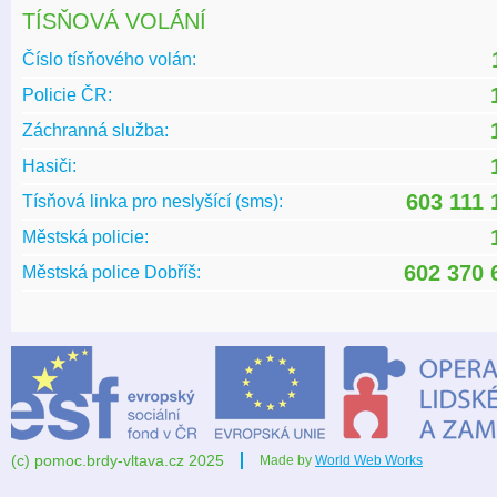
TÍSŇOVÁ VOLÁNÍ
Číslo tísňového volán:
Policie ČR:
Záchranná služba:
Hasiči:
603 111 
Tísňová linka pro neslyšící (sms):
Městská policie:
602 370 
Městská police Dobříš:
(c) pomoc.brdy-vltava.cz 2025
Made by
World Web Works